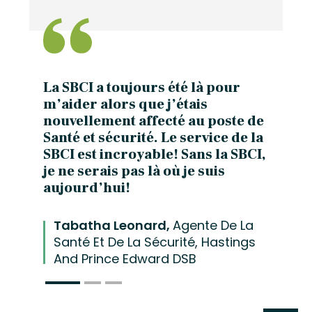
La SBCI a toujours été là pour
m’aider alors que j’étais
nouvellement affecté au poste de
Santé et sécurité. Le service de la
SBCI est incroyable! Sans la SBCI,
je ne serais pas là où je suis
aujourd’hui!
Tabatha Leonard,
Agente De La
Santé Et De La Sécurité, Hastings
Agent De Gestion De
And Prince Edward DSB
L’incapacité, Lakehead Public
Directrice De
Schools
L’éducation, PVNC Catholic School
Board